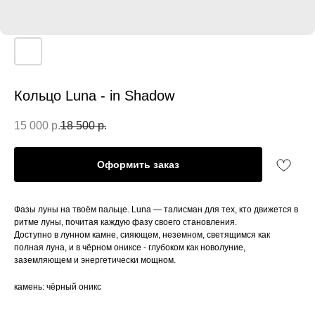
Кольцо Luna - in Shadow
15 000
р.
18 500
р.
Оформить заказ
Фазы луны на твоём пальце. Luna — талисман для тех, кто движется в
ритме луны, почитая каждую фазу своего становления.
Доступно в лунном камне, сияющем, неземном, светящимся как
полная луна, и в чёрном ониксе - глубоком как новолуние,
заземляющем и энергетически мощном.
камень: чёрный оникс