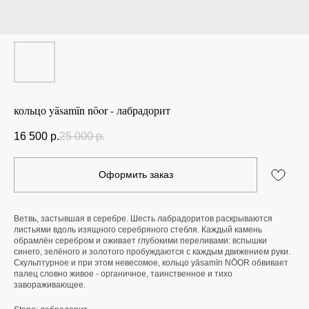
кольцо yāsamīn nōor - лабрадорит
16 500
р.
25 000
р.
Оформить заказ
Ветвь, застывшая в серебре. Шесть лабрадоритов раскрываются
листьями вдоль изящного серебряного стебля. Каждый камень
обрамлён серебром и оживает глубокими переливами: вспышки
синего, зелёного и золотого пробуждаются с каждым движением руки.
Скульптурное и при этом невесомое, кольцо yāsamīn
NŌOR обвивает
палец словно живое - органичное, таинственное и тихо
завораживающее.